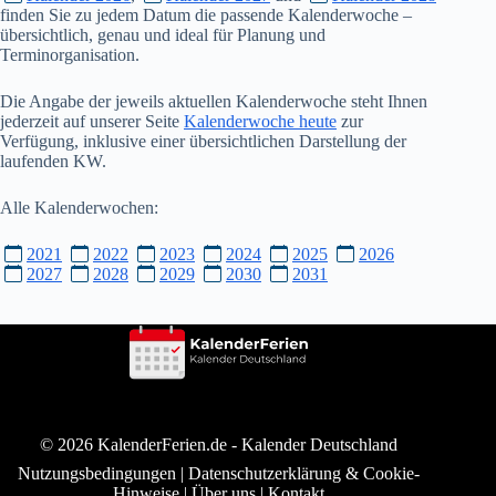
finden Sie zu jedem Datum die passende Kalenderwoche –
übersichtlich, genau und ideal für Planung und
Terminorganisation.
Die Angabe der jeweils aktuellen Kalenderwoche steht Ihnen
jederzeit auf unserer Seite
Kalenderwoche heute
zur
Verfügung, inklusive einer übersichtlichen Darstellung der
laufenden KW.
Alle Kalenderwochen:
2021
2022
2023
2024
2025
2026
2027
2028
2029
2030
2031
© 2026 KalenderFerien.de -
Kalender Deutschland
Nutzungsbedingungen
|
Datenschutzerklärung & Cookie-
Hinweise
|
Über uns
|
Kontakt