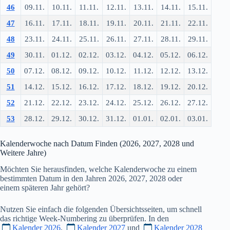
46
09.11.
10.11.
11.11.
12.11.
13.11.
14.11.
15.11.
47
16.11.
17.11.
18.11.
19.11.
20.11.
21.11.
22.11.
48
23.11.
24.11.
25.11.
26.11.
27.11.
28.11.
29.11.
49
30.11.
01.12.
02.12.
03.12.
04.12.
05.12.
06.12.
50
07.12.
08.12.
09.12.
10.12.
11.12.
12.12.
13.12.
51
14.12.
15.12.
16.12.
17.12.
18.12.
19.12.
20.12.
52
21.12.
22.12.
23.12.
24.12.
25.12.
26.12.
27.12.
53
28.12.
29.12.
30.12.
31.12.
01.01.
02.01.
03.01.
Kalenderwoche nach Datum Finden (
2026
,
2027
,
2028
und
Weitere Jahre)
Möchten Sie herausfinden, welche Kalenderwoche zu einem
bestimmten Datum in den Jahren
2026
,
2027
,
2028
oder
einem späteren Jahr gehört?
Nutzen Sie einfach die folgenden Übersichtsseiten, um schnell
das richtige Week-Numbering zu überprüfen. In den
Kalender 2026
,
Kalender 2027
und
Kalender 2028