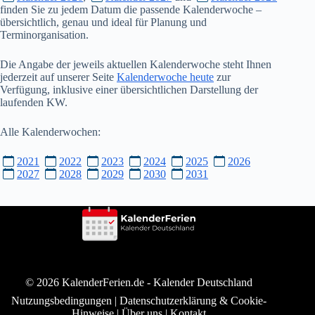
finden Sie zu jedem Datum die passende Kalenderwoche –
übersichtlich, genau und ideal für Planung und
Terminorganisation.
Die Angabe der jeweils aktuellen Kalenderwoche steht Ihnen
jederzeit auf unserer Seite
Kalenderwoche heute
zur
Verfügung, inklusive einer übersichtlichen Darstellung der
laufenden KW.
Alle Kalenderwochen:
2021
2022
2023
2024
2025
2026
2027
2028
2029
2030
2031
© 2026 KalenderFerien.de -
Kalender Deutschland
Nutzungsbedingungen
|
Datenschutzerklärung & Cookie-
Hinweise
|
Über uns
|
Kontakt