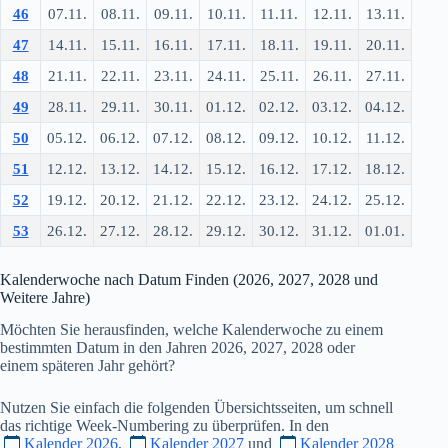
46
07.11.
08.11.
09.11.
10.11.
11.11.
12.11.
13.11.
47
14.11.
15.11.
16.11.
17.11.
18.11.
19.11.
20.11.
48
21.11.
22.11.
23.11.
24.11.
25.11.
26.11.
27.11.
49
28.11.
29.11.
30.11.
01.12.
02.12.
03.12.
04.12.
50
05.12.
06.12.
07.12.
08.12.
09.12.
10.12.
11.12.
51
12.12.
13.12.
14.12.
15.12.
16.12.
17.12.
18.12.
52
19.12.
20.12.
21.12.
22.12.
23.12.
24.12.
25.12.
53
26.12.
27.12.
28.12.
29.12.
30.12.
31.12.
01.01.
Kalenderwoche nach Datum Finden (
2026
,
2027
,
2028
und
Weitere Jahre)
Möchten Sie herausfinden, welche Kalenderwoche zu einem
bestimmten Datum in den Jahren
2026
,
2027
,
2028
oder
einem späteren Jahr gehört?
Nutzen Sie einfach die folgenden Übersichtsseiten, um schnell
das richtige Week-Numbering zu überprüfen. In den
Kalender 2026
,
Kalender 2027
und
Kalender 2028