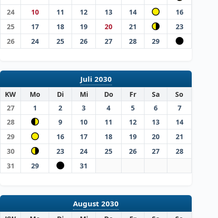
24
10
11
12
13
14
16
25
17
18
19
20
21
23
26
24
25
26
27
28
29
Juli 2030
KW
Mo
Di
Mi
Do
Fr
Sa
So
27
1
2
3
4
5
6
7
28
9
10
11
12
13
14
29
16
17
18
19
20
21
30
23
24
25
26
27
28
31
29
31
August 2030