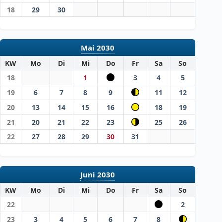
18
29
30
Mai 2030
KW
Mo
Di
Mi
Do
Fr
Sa
So
18
1
3
4
5
19
6
7
8
9
11
12
20
13
14
15
16
18
19
21
20
21
22
23
25
26
22
27
28
29
30
31
Juni 2030
KW
Mo
Di
Mi
Do
Fr
Sa
So
22
2
23
3
4
5
6
7
8