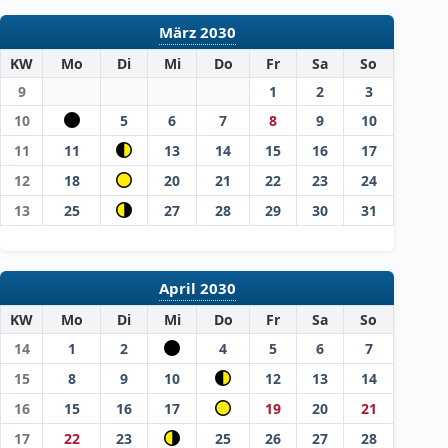
März 2030
KW
Mo
Di
Mi
Do
Fr
Sa
So
9
1
2
3
10
5
6
7
8
9
10
11
11
13
14
15
16
17
12
18
20
21
22
23
24
13
25
27
28
29
30
31
April 2030
KW
Mo
Di
Mi
Do
Fr
Sa
So
14
1
2
4
5
6
7
15
8
9
10
12
13
14
16
15
16
17
19
20
21
17
22
23
25
26
27
28