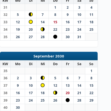
KW
Mo
Di
Mi
Do
Fr
Sa
So
31
1
2
3
4
32
5
7
8
9
10
11
33
12
14
15
16
17
18
34
19
20
22
23
24
25
35
26
27
28
30
31
September 2030
KW
Mo
Di
Mi
Do
Fr
Sa
So
35
1
36
2
3
5
6
7
8
37
9
10
12
13
14
15
38
16
17
18
20
21
22
39
23
24
25
26
28
29
40
30