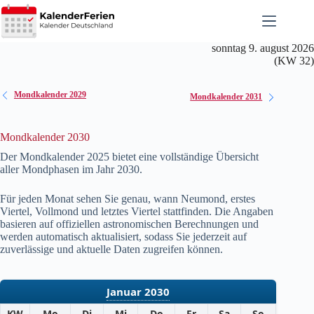
Zum
Inhalt
springen
sonntag 9. august 2026
(KW 32)
Mondkalender 2029
Mondkalender 2031
Mondkalender 2030
Der Mondkalender 2025 bietet eine vollständige Übersicht
aller Mondphasen im Jahr
2030
.
Für jeden Monat sehen Sie genau, wann Neumond, erstes
Viertel, Vollmond und letztes Viertel stattfinden. Die Angaben
basieren auf offiziellen astronomischen Berechnungen und
werden automatisch aktualisiert, sodass Sie jederzeit auf
zuverlässige und aktuelle Daten zugreifen können.
Januar 2030
KW
Mo
Di
Mi
Do
Fr
Sa
So