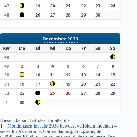
47
19
20
21
22
23
24
48
26
27
28
29
30
Dezember 2030
KW
Mo
Di
Mi
Do
Fr
Sa
So
48
49
2
3
4
5
6
7
8
50
10
11
12
13
14
15
51
16
17
19
20
21
22
52
23
25
26
27
28
29
1
30
Diese Übersicht ist ideal für alle, die
Mondphasen im Jahr 2030
bewusst verfolgen möchten –
sei es für Astronomie, Gartenplanung, Fotografie, den
natürlichen Rhythmus oder aus persönlichem Interesse. Der