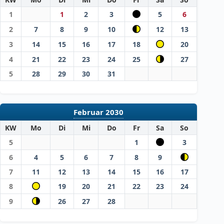
1
1
2
3
5
6
2
7
8
9
10
12
13
3
14
15
16
17
18
20
4
21
22
23
24
25
27
5
28
29
30
31
Februar 2030
KW
Mo
Di
Mi
Do
Fr
Sa
So
5
1
3
6
4
5
6
7
8
9
7
11
12
13
14
15
16
17
8
19
20
21
22
23
24
9
26
27
28