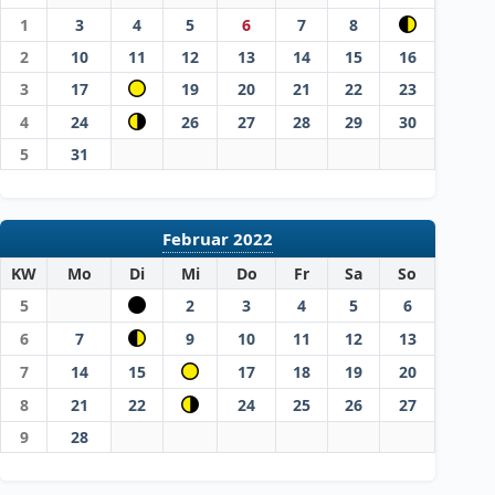
1
3
4
5
6
7
8
2
10
11
12
13
14
15
16
3
17
19
20
21
22
23
4
24
26
27
28
29
30
5
31
Februar 2022
KW
Mo
Di
Mi
Do
Fr
Sa
So
5
2
3
4
5
6
6
7
9
10
11
12
13
7
14
15
17
18
19
20
8
21
22
24
25
26
27
9
28