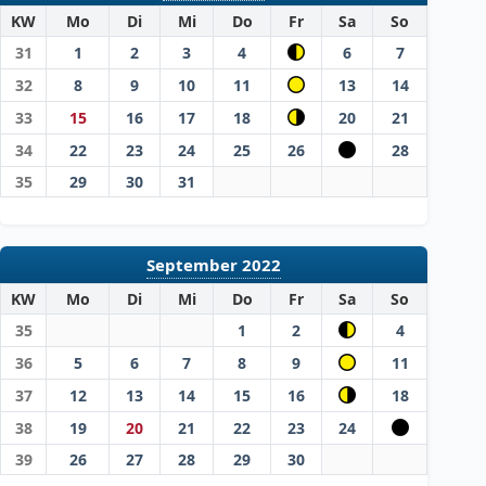
KW
Mo
Di
Mi
Do
Fr
Sa
So
31
1
2
3
4
6
7
32
8
9
10
11
13
14
33
15
16
17
18
20
21
34
22
23
24
25
26
28
35
29
30
31
September 2022
KW
Mo
Di
Mi
Do
Fr
Sa
So
35
1
2
4
36
5
6
7
8
9
11
37
12
13
14
15
16
18
38
19
20
21
22
23
24
39
26
27
28
29
30