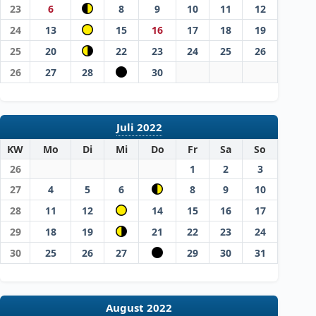
23
6
8
9
10
11
12
24
13
15
16
17
18
19
25
20
22
23
24
25
26
26
27
28
30
Juli 2022
KW
Mo
Di
Mi
Do
Fr
Sa
So
26
1
2
3
27
4
5
6
8
9
10
28
11
12
14
15
16
17
29
18
19
21
22
23
24
30
25
26
27
29
30
31
August 2022