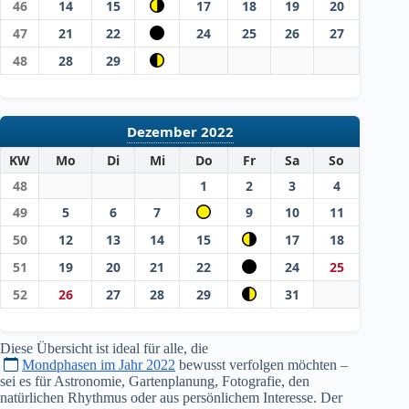
46
14
15
17
18
19
20
47
21
22
24
25
26
27
48
28
29
Dezember 2022
KW
Mo
Di
Mi
Do
Fr
Sa
So
48
1
2
3
4
49
5
6
7
9
10
11
50
12
13
14
15
17
18
51
19
20
21
22
24
25
52
26
27
28
29
31
Diese Übersicht ist ideal für alle, die
Mondphasen im Jahr 2022
bewusst verfolgen möchten –
sei es für Astronomie, Gartenplanung, Fotografie, den
natürlichen Rhythmus oder aus persönlichem Interesse. Der