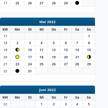
17
25
26
27
28
29
Mai 2022
KW
Mo
Di
Mi
Do
Fr
Sa
So
17
1
18
2
3
4
5
6
7
8
19
10
11
12
13
14
15
20
17
18
19
20
21
21
23
24
25
26
27
28
29
22
31
Juni 2022
KW
Mo
Di
Mi
Do
Fr
Sa
So
22
1
2
3
4
5