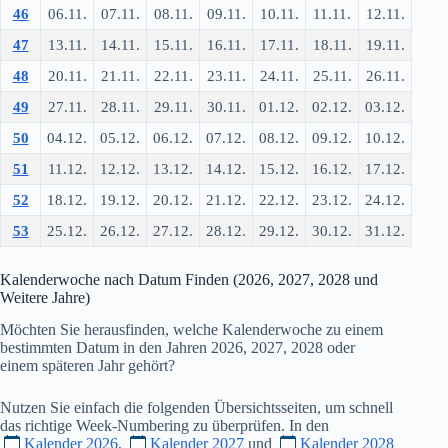
46
06.11.
07.11.
08.11.
09.11.
10.11.
11.11.
12.11.
47
13.11.
14.11.
15.11.
16.11.
17.11.
18.11.
19.11.
48
20.11.
21.11.
22.11.
23.11.
24.11.
25.11.
26.11.
49
27.11.
28.11.
29.11.
30.11.
01.12.
02.12.
03.12.
50
04.12.
05.12.
06.12.
07.12.
08.12.
09.12.
10.12.
51
11.12.
12.12.
13.12.
14.12.
15.12.
16.12.
17.12.
52
18.12.
19.12.
20.12.
21.12.
22.12.
23.12.
24.12.
53
25.12.
26.12.
27.12.
28.12.
29.12.
30.12.
31.12.
Kalenderwoche nach Datum Finden (
2026
,
2027
,
2028
und
Weitere Jahre)
Möchten Sie herausfinden, welche Kalenderwoche zu einem
bestimmten Datum in den Jahren
2026
,
2027
,
2028
oder
einem späteren Jahr gehört?
Nutzen Sie einfach die folgenden Übersichtsseiten, um schnell
das richtige Week-Numbering zu überprüfen. In den
Kalender 2026
,
Kalender 2027
und
Kalender 2028