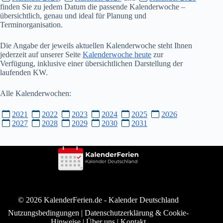
finden Sie zu jedem Datum die passende Kalenderwoche –
übersichtlich, genau und ideal für Planung und
Terminorganisation.
Die Angabe der jeweils aktuellen Kalenderwoche steht Ihnen
jederzeit auf unserer Seite
Kalenderwoche heute
zur
Verfügung, inklusive einer übersichtlichen Darstellung der
laufenden KW.
Alle Kalenderwochen:
2021
2022
2023
2024
2025
2026
2027
2028
2029
2030
2031
© 2026 KalenderFerien.de -
Kalender Deutschland
Nutzungsbedingungen
|
Datenschutzerklärung & Cookie-
Hinweise
|
Über uns
|
Kontakt