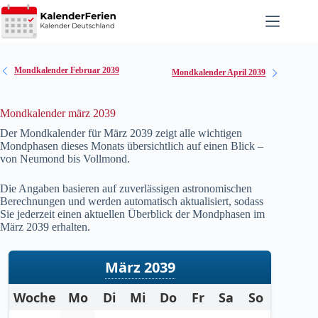
Zum
Inhalt
springen
Mondkalender Februar 2039
Mondkalender April 2039
Mondkalender märz 2039
Der Mondkalender für März
2039
zeigt alle wichtigen
Mondphasen dieses Monats übersichtlich auf einen Blick –
von Neumond bis Vollmond.
Die Angaben basieren auf zuverlässigen astronomischen
Berechnungen und werden automatisch aktualisiert, sodass
Sie jederzeit einen aktuellen Überblick der Mondphasen im
März
2039
erhalten.
März 2039
Woche
Mo
Di
Mi
Do
Fr
Sa
So