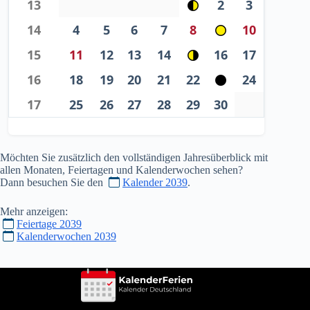
13
2
3
14
4
5
6
7
8
10
15
11
12
13
14
16
17
16
18
19
20
21
22
24
17
25
26
27
28
29
30
Möchten Sie zusätzlich den vollständigen Jahresüberblick mit
allen Monaten, Feiertagen und Kalenderwochen sehen?
Dann besuchen Sie den
Kalender 2039
.
Mehr anzeigen:
Feiertage 2039
Kalenderwochen 2039