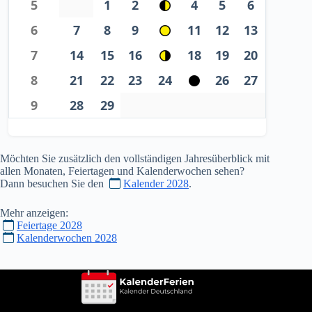
5
1
2
4
5
6
6
7
8
9
11
12
13
7
14
15
16
18
19
20
8
21
22
23
24
26
27
9
28
29
Möchten Sie zusätzlich den vollständigen Jahresüberblick mit
allen Monaten, Feiertagen und Kalenderwochen sehen?
Dann besuchen Sie den
Kalender 2028
.
Mehr anzeigen:
Feiertage 2028
Kalenderwochen 2028