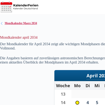
Zum
Inhalt
springen
Mondkalender Maerz 2034
Mondkalender april 2034
Der Mondkalender für April
2034
zeigt alle wichtigen Mondphasen die
Vollmond.
Die Angaben basieren auf zuverlässigen astronomischen Berechnungen u
einen aktuellen Überblick der Mondphasen im April
2034
erhalten.
April 20
Woche
Mo
Di
Mi
13
14
4
5