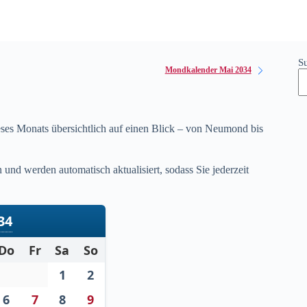
S
Mondkalender Mai 2034
ses Monats übersichtlich auf einen Blick – von Neumond bis
nd werden automatisch aktualisiert, sodass Sie jederzeit
34
Do
Fr
Sa
So
1
2
6
7
8
9