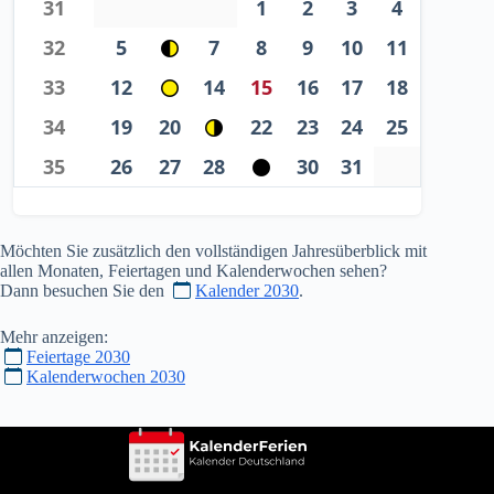
31
1
2
3
4
32
5
7
8
9
10
11
33
12
14
15
16
17
18
34
19
20
22
23
24
25
35
26
27
28
30
31
Möchten Sie zusätzlich den vollständigen Jahresüberblick mit
allen Monaten, Feiertagen und Kalenderwochen sehen?
Dann besuchen Sie den
Kalender 2030
.
Mehr anzeigen:
Feiertage 2030
Kalenderwochen 2030