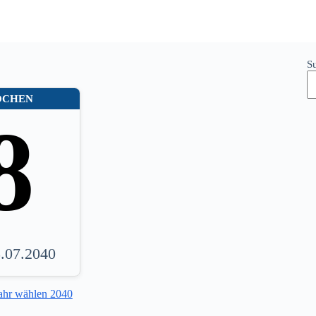
S
OCHEN
8
5.07.2040
ahr wählen 2040