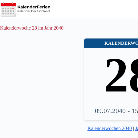
Zum
Inhalt
springen
Kalenderwoche 28 im Jahr 2040
KALENDERW
2
09.07.2040 - 1
Kalenderwochen 2040
|
J