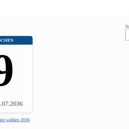
S
OCHEN
9
0.07.2036
ahr wählen 2036