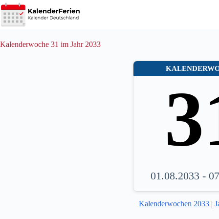
Zum
Inhalt
springen
Kalenderwoche 31 im Jahr 2033
KALENDERW
3
01.08.2033 - 0
Kalenderwochen 2033
|
J