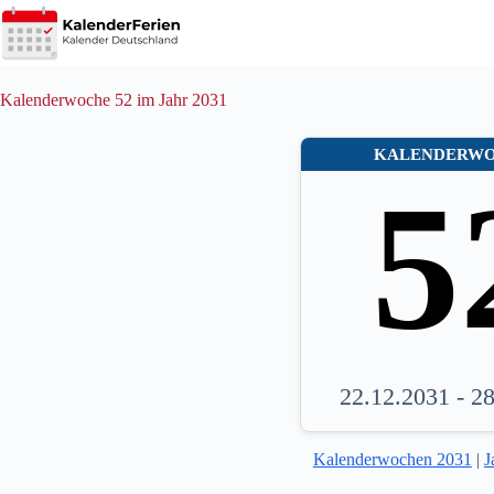
Zum
Inhalt
springen
Kalenderwoche 52 im Jahr 2031
KALENDERW
5
22.12.2031 - 2
Kalenderwochen 2031
|
J