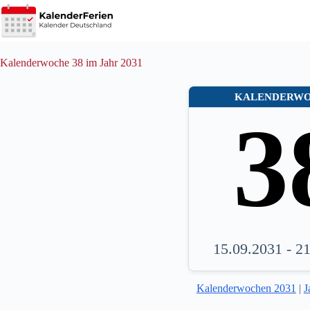
Zum
Inhalt
springen
Kalenderwoche 38 im Jahr 2031
KALENDERW
3
15.09.2031 - 2
Kalenderwochen 2031
|
J