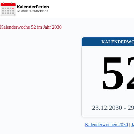
Zum
Inhalt
springen
Kalenderwoche 52 im Jahr 2030
KALENDERW
5
23.12.2030 - 2
Kalenderwochen 2030
|
J