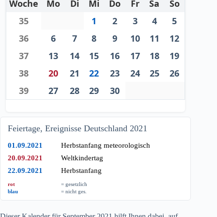
Woche
Mo
Di
Mi
Do
Fr
Sa
So
35
1
2
3
4
5
36
6
7
8
9
10
11
12
37
13
14
15
16
17
18
19
38
20
21
22
23
24
25
26
39
27
28
29
30
Feiertage, Ereignisse Deutschland 2021
01.09.2021
Herbstanfang meteorologisch
20.09.2021
Weltkindertag
22.09.2021
Herbstanfang
rot
= gesetzlich
blau
= nicht ges.
Dieser Kalender für September
2021
hilft Ihnen dabei, auf