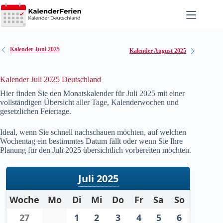
Zum
Inhalt
springen
Kalender Juni 2025
Kalender August 2025
Kalender Juli 2025 Deutschland
Hier finden Sie den Monatskalender für Juli
2025
mit einer
vollständigen Übersicht aller Tage, Kalenderwochen und
gesetzlichen Feiertage.
Ideal, wenn Sie schnell nachschauen möchten, auf welchen
Wochentag ein bestimmtes Datum fällt oder wenn Sie Ihre
Planung für den Juli
2025
übersichtlich vorbereiten möchten.
Juli 2025
Woche
Mo
Di
Mi
Do
Fr
Sa
So
27
1
2
3
4
5
6