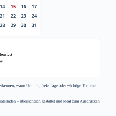
14
15
16
17
21
22
23
24
28
29
30
31
densfest
rt
u erkennen, wann Urlaube, freie Tage oder wichtige Termine
terladen – übersichtlich gestaltet und ideal zum Ausdrucken