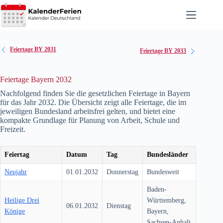
Zum
Inhalt
springen
Feiertage BY 2031
Feiertage BY 2033
Feiertage Bayern 2032
Nachfolgend finden Sie die gesetzlichen Feiertage in Bayern
für das Jahr
2032
. Die Übersicht zeigt alle Feiertage, die im
jeweiligen Bundesland arbeitsfrei gelten, und bietet eine
kompakte Grundlage für Planung von Arbeit, Schule und
Freizeit.
Feiertag
Datum
Tag
Bundesländer
Neujahr
01.01.2032
Donnerstag
Bundesweit
Baden-
Heilige Drei
Württemberg,
06.01.2032
Dienstag
Könige
Bayern,
Sachsen-Anhalt