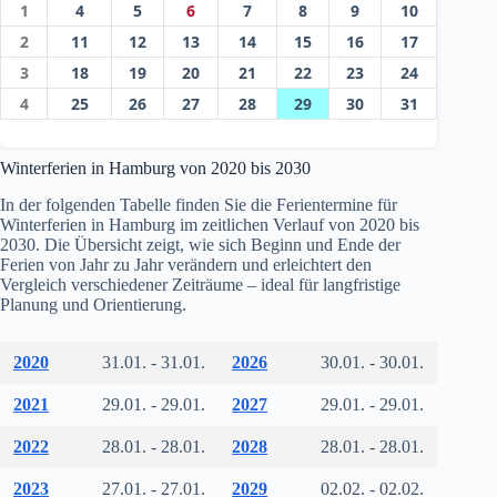
1
4
5
6
7
8
9
10
2
11
12
13
14
15
16
17
3
18
19
20
21
22
23
24
4
25
26
27
28
29
30
31
Winterferien in Hamburg von 2020 bis 2030
In der folgenden Tabelle finden Sie die Ferientermine für
Winterferien in Hamburg im zeitlichen Verlauf von 2020 bis
2030. Die Übersicht zeigt, wie sich Beginn und Ende der
Ferien von Jahr zu Jahr verändern und erleichtert den
Vergleich verschiedener Zeiträume – ideal für langfristige
Planung und Orientierung.
2020
31.01. - 31.01.
2026
30.01. - 30.01.
2021
29.01. - 29.01.
2027
29.01. - 29.01.
2022
28.01. - 28.01.
2028
28.01. - 28.01.
2023
27.01. - 27.01.
2029
02.02. - 02.02.