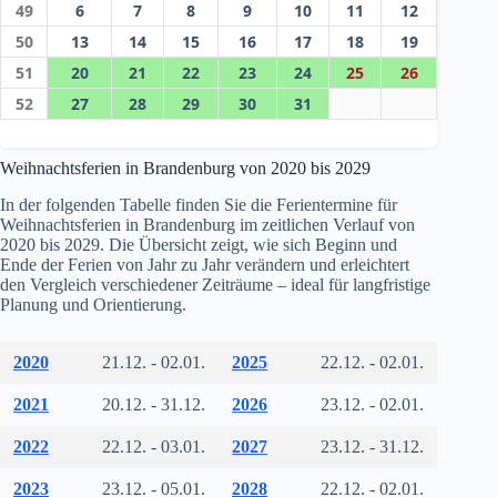
49
6
7
8
9
10
11
12
50
13
14
15
16
17
18
19
51
20
21
22
23
24
25
26
52
27
28
29
30
31
Weihnachtsferien in Brandenburg von 2020 bis 2029
In der folgenden Tabelle finden Sie die Ferientermine für
Weihnachtsferien in Brandenburg im zeitlichen Verlauf von
2020 bis 2029. Die Übersicht zeigt, wie sich Beginn und
Ende der Ferien von Jahr zu Jahr verändern und erleichtert
den Vergleich verschiedener Zeiträume – ideal für langfristige
Planung und Orientierung.
2020
21.12. - 02.01.
2025
22.12. - 02.01.
2021
20.12. - 31.12.
2026
23.12. - 02.01.
2022
22.12. - 03.01.
2027
23.12. - 31.12.
2023
23.12. - 05.01.
2028
22.12. - 02.01.