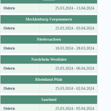
Ostern
25.03.2024 - 13.04.2024
Mecklenburg-Vorpommern
Ostern
25.03.2024 - 03.04.2024
Niedersachsen
Ostern
18.03.2024 - 28.03.2024
Nordrhein-Westfalen
Ostern
25.03.2024 - 06.04.2024
Rheinland-Pfalz
Ostern
25.03.2024 - 02.04.2024
Saarland
Ostern
25.03.2024 - 05.04.2024