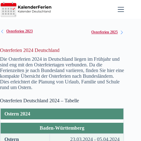
Zum
Inhalt
springen
Osterferien 2023
Osterferien 2025
Osterferien 2024 Deutschland
Die Osterferien
2024
in Deutschland liegen im Frühjahr und
sind eng mit den Osterfeiertagen verbunden. Da die
Ferienzeiten je nach Bundesland variieren, finden Sie hier eine
kompakte Übersicht der Osterferien nach Bundesländern.
Dies erleichtert die Planung von Urlaub, Familie und Schule
rund um Ostern.
Osterferien Deutschland
2024
– Tabelle
Ostern 2024
Baden-Württemberg
Ostern
23.03.2024 - 05.04.2024