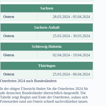
Sachsen
Ostern
28.03.2024 - 05.04.2024
Sachsen-Anhalt
Ostern
25.03.2024 - 30.03.2024
Schleswig-Holstein
Ostern
02.04.2024 - 19.04.2024
Thüringen
Ostern
25.03.2024 - 06.04.2024
Osterferien
2024
nach Bundesländern
In der obigen Übersicht finden Sie die Osterferien
2024
für
alle deutschen Bundesländer übersichtlich dargestellt. Die
Tabelle zeigt Beginn und Ende der Osterferien, sodass sich
Ferienzeiten rund um Ostern schnell nachvollziehen lassen.