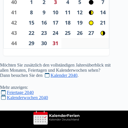
40
1
2
3
4
5
7
41
8
9
10
11
12
14
42
15
16
17
18
19
21
43
22
23
24
25
26
27
44
29
30
31
Möchten Sie zusätzlich den vollständigen Jahresüberblick mit
allen Monaten, Feiertagen und Kalenderwochen sehen?
Dann besuchen Sie den
Kalender 2040
.
Mehr anzeigen:
Feiertage 2040
Kalenderwochen 2040