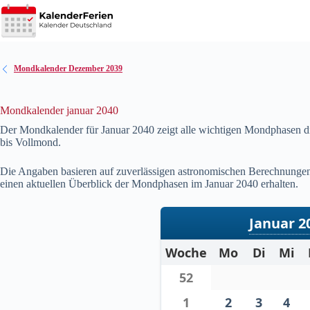
Zum
Inhalt
springen
Mondkalender Dezember 2039
Mondkalender januar 2040
Der Mondkalender für Januar
2040
zeigt alle wichtigen Mondphasen d
bis Vollmond.
Die Angaben basieren auf zuverlässigen astronomischen Berechnungen u
einen aktuellen Überblick der Mondphasen im Januar
2040
erhalten.
Januar 2
Woche
Mo
Di
Mi
52
1
2
3
4