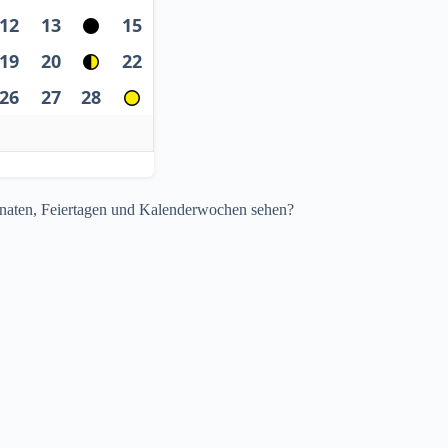
12
13
15
19
20
22
26
27
28
Monaten, Feiertagen und Kalenderwochen sehen?