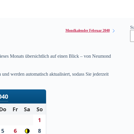
S
Mondkalender Februar 2040
ieses Monats übersichtlich auf einen Blick – von Neumond
nd werden automatisch aktualisiert, sodass Sie jederzeit
040
Do
Fr
Sa
So
1
5
6
8