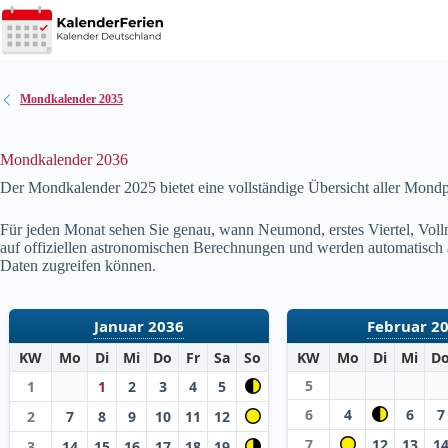
Zum
Inhalt
springen
Mondkalender 2035
Mondkalender 2036
Der Mondkalender 2025 bietet eine vollständige Übersicht aller Mond
Für jeden Monat sehen Sie genau, wann Neumond, erstes Viertel, Vollm
auf offiziellen astronomischen Berechnungen und werden automatisch akt
Daten zugreifen können.
Januar 2036
Februar 2
KW
Mo
Di
Mi
Do
Fr
Sa
So
KW
Mo
Di
Mi
D
5
1
1
2
3
4
5
6
4
6
7
2
7
8
9
10
11
12
7
12
13
1
3
14
15
16
17
18
19