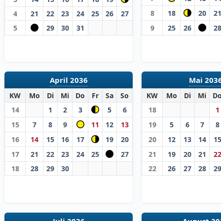
8
18
20
2
4
21
22
23
24
25
26
27
5
29
30
31
9
25
26
2
April 2036
Mai 203
KW
Mo
Di
Mi
Do
Fr
Sa
So
KW
Mo
Di
Mi
D
14
1
2
3
5
6
18
1
15
7
8
9
11
12
13
19
5
6
7
8
16
14
15
16
17
19
20
20
12
13
14
1
17
21
22
23
24
25
27
21
19
20
21
2
18
28
29
30
22
26
27
28
2
Juli 2036
August 20