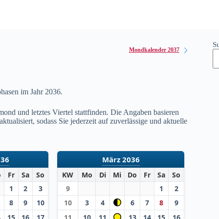
S
Mondkalender 2037
phasen im Jahr
2036
.
ond und letztes Viertel stattfinden. Die Angaben basieren
ualisiert, sodass Sie jederzeit auf zuverlässige und aktuelle
036
März 2036
o
Fr
Sa
So
KW
Mo
Di
Mi
Do
Fr
Sa
So
1
2
3
9
1
2
8
9
10
10
3
4
6
7
8
9
4
15
16
17
11
10
11
13
14
15
16