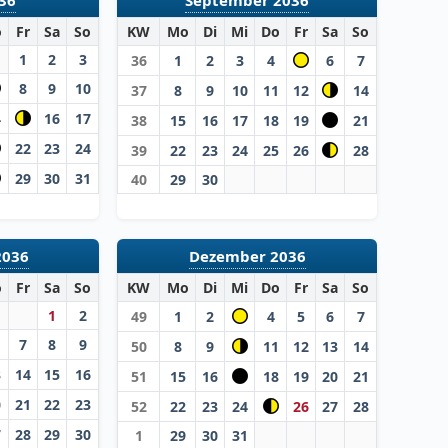
o
Fr
Sa
So
KW
Mo
Di
Mi
Do
Fr
Sa
So
1
2
3
36
1
2
3
4
6
7
8
9
10
37
8
9
10
11
12
14
4
16
17
38
15
16
17
18
19
21
22
23
24
39
22
23
24
25
26
28
29
30
31
40
29
30
2036
Dezember 2036
o
Fr
Sa
So
KW
Mo
Di
Mi
Do
Fr
Sa
So
1
2
49
1
2
4
5
6
7
7
8
9
50
8
9
11
12
13
14
3
14
15
16
51
15
16
18
19
20
21
0
21
22
23
52
22
23
24
26
27
28
7
28
29
30
1
29
30
31