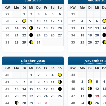
KW
Mo
Di
Mi
Do
Fr
Sa
So
KW
Mo
Di
Mi
D
27
1
2
3
4
5
6
31
28
7
9
10
11
12
13
32
4
5
6
29
14
15
17
18
19
20
33
11
12
13
1
30
21
22
24
25
26
27
34
18
19
20
31
28
29
31
35
25
26
27
Oktober 2036
November 
KW
Mo
Di
Mi
Do
Fr
Sa
So
KW
Mo
Di
Mi
D
44
40
1
2
3
4
45
3
5
6
41
6
7
8
9
10
11
46
10
12
1
42
13
14
15
16
17
18
47
17
19
2
43
20
21
22
23
24
25
26
44
28
29
30
31
48
24
26
2