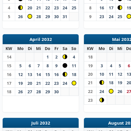
4
20
21
22
23
24
25
8
16
17
1
5
26
28
29
30
31
9
23
24
25
April 2032
Mai 203
KW
Mo
Di
Mi
Do
Fr
Sa
So
KW
Mo
Di
Mi
D
14
1
2
4
18
15
5
6
7
8
9
11
19
3
4
5
6
20
10
11
12
1
16
12
13
14
15
16
18
21
18
19
2
17
19
20
21
22
23
24
22
24
26
2
18
26
27
28
29
30
23
Juli 2032
August 20