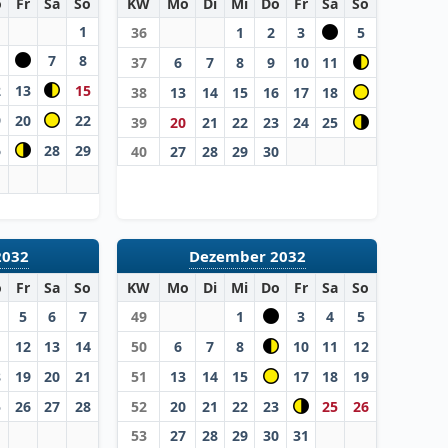
o
Fr
Sa
So
KW
Mo
Di
Mi
Do
Fr
Sa
So
1
36
1
2
3
5
7
8
37
6
7
8
9
10
11
2
13
15
38
13
14
15
16
17
18
9
20
22
39
20
21
22
23
24
25
6
28
29
40
27
28
29
30
2032
Dezember 2032
o
Fr
Sa
So
KW
Mo
Di
Mi
Do
Fr
Sa
So
5
6
7
49
1
3
4
5
1
12
13
14
50
6
7
8
10
11
12
8
19
20
21
51
13
14
15
17
18
19
5
26
27
28
52
20
21
22
23
25
26
53
27
28
29
30
31