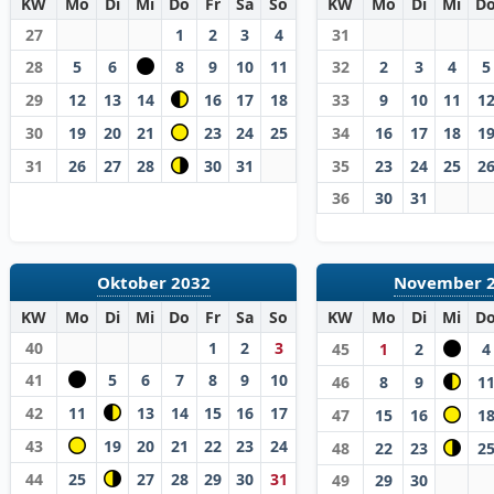
KW
Mo
Di
Mi
Do
Fr
Sa
So
KW
Mo
Di
Mi
D
27
1
2
3
4
31
28
5
6
8
9
10
11
32
2
3
4
5
29
12
13
14
16
17
18
33
9
10
11
1
30
19
20
21
23
24
25
34
16
17
18
1
31
26
27
28
30
31
35
23
24
25
2
36
30
31
Oktober 2032
November 
KW
Mo
Di
Mi
Do
Fr
Sa
So
KW
Mo
Di
Mi
D
40
1
2
3
45
1
2
4
41
5
6
7
8
9
10
46
8
9
1
42
11
13
14
15
16
17
47
15
16
1
43
19
20
21
22
23
24
48
22
23
2
44
25
27
28
29
30
31
49
29
30