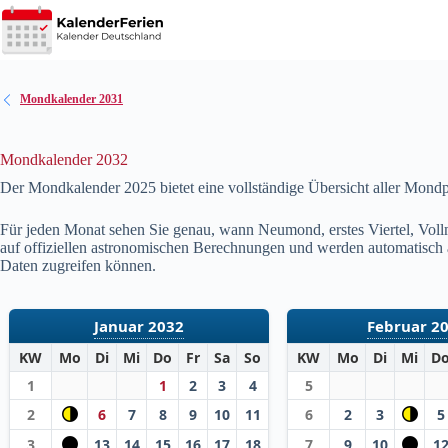
Zum
Inhalt
springen
Mondkalender 2031
Mondkalender 2032
Der Mondkalender 2025 bietet eine vollständige Übersicht aller Mond
Für jeden Monat sehen Sie genau, wann Neumond, erstes Viertel, Vollm
auf offiziellen astronomischen Berechnungen und werden automatisch akt
Daten zugreifen können.
Januar 2032
Februar 2
KW
Mo
Di
Mi
Do
Fr
Sa
So
KW
Mo
Di
Mi
D
1
1
2
3
4
5
2
6
7
8
9
10
11
6
2
3
5
3
13
14
15
16
17
18
7
9
10
1