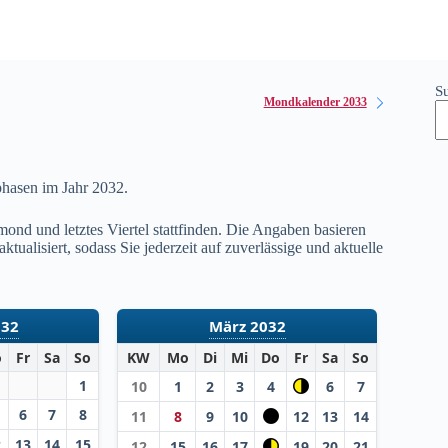
S
Mondkalender 2033
phasen im Jahr
2032
.
ond und letztes Viertel stattfinden. Die Angaben basieren
ualisiert, sodass Sie jederzeit auf zuverlässige und aktuelle
032
März 2032
o
Fr
Sa
So
KW
Mo
Di
Mi
Do
Fr
Sa
So
1
10
1
2
3
4
6
7
6
7
8
11
8
9
10
12
13
14
2
13
14
15
12
15
16
17
19
20
21