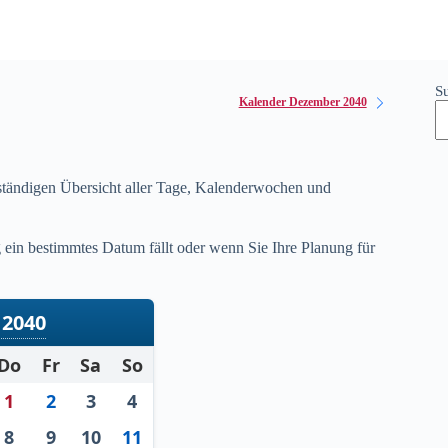
S
Kalender Dezember 2040
lständigen Übersicht aller Tage, Kalenderwochen und
ein bestimmtes Datum fällt oder wenn Sie Ihre Planung für
2040
Do
Fr
Sa
So
1
2
3
4
8
9
10
11