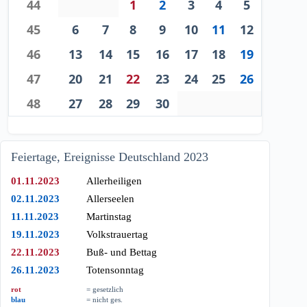
44
1
2
3
4
5
45
6
7
8
9
10
11
12
46
13
14
15
16
17
18
19
47
20
21
22
23
24
25
26
48
27
28
29
30
Feiertage, Ereignisse Deutschland 2023
01.11.2023
Allerheiligen
02.11.2023
Allerseelen
11.11.2023
Martinstag
19.11.2023
Volkstrauertag
22.11.2023
Buß- und Bettag
26.11.2023
Totensonntag
rot
= gesetzlich
blau
= nicht ges.