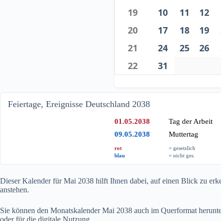
19
10
11
12
20
17
18
19
21
24
25
26
22
31
Feiertage, Ereignisse Deutschland 2038
01.05.2038
Tag der Arbeit
09.05.2038
Muttertag
rot
= gesetzlich
blau
= nicht ges.
Dieser Kalender für Mai
2038
hilft Ihnen dabei, auf einen Blick zu e
anstehen.
Sie können den Monatskalender Mai
2038
auch im Querformat herunter
oder für die digitale Nutzung.