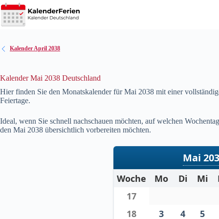
Zum
Inhalt
springen
Kalender April 2038
Kalender Mai 2038 Deutschland
Hier finden Sie den Monatskalender für Mai
2038
mit einer vollständi
Feiertage.
Ideal, wenn Sie schnell nachschauen möchten, auf welchen Wochentag 
den Mai
2038
übersichtlich vorbereiten möchten.
Mai 20
Woche
Mo
Di
Mi
17
18
3
4
5