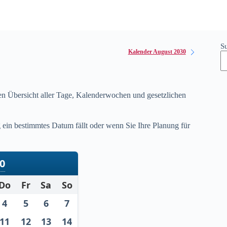
S
Kalender August 2030
gen Übersicht aller Tage, Kalenderwochen und gesetzlichen
ein bestimmtes Datum fällt oder wenn Sie Ihre Planung für
30
Do
Fr
Sa
So
4
5
6
7
11
12
13
14