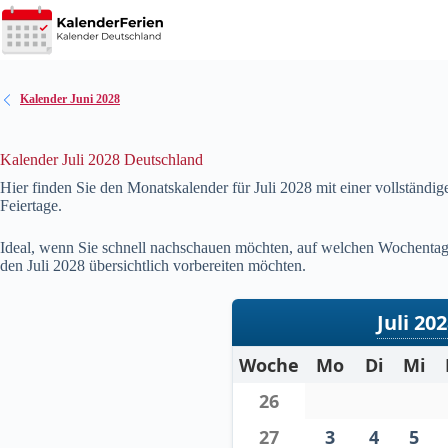
Zum
Inhalt
springen
Kalender Juni 2028
Kalender Juli 2028 Deutschland
Hier finden Sie den Monatskalender für Juli
2028
mit einer vollständi
Feiertage.
Ideal, wenn Sie schnell nachschauen möchten, auf welchen Wochentag 
den Juli
2028
übersichtlich vorbereiten möchten.
Juli 20
Woche
Mo
Di
Mi
26
27
3
4
5