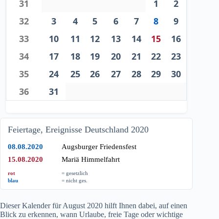
31
1
2
32
3
4
5
6
7
8
9
33
10
11
12
13
14
15
16
34
17
18
19
20
21
22
23
35
24
25
26
27
28
29
30
36
31
Feiertage, Ereignisse Deutschland 2020
08.08.2020
Augsburger Friedensfest
15.08.2020
Mariä Himmelfahrt
rot
= gesetzlich
blau
= nicht ges.
Dieser Kalender für August
2020
hilft Ihnen dabei, auf einen
Blick zu erkennen, wann Urlaube, freie Tage oder wichtige