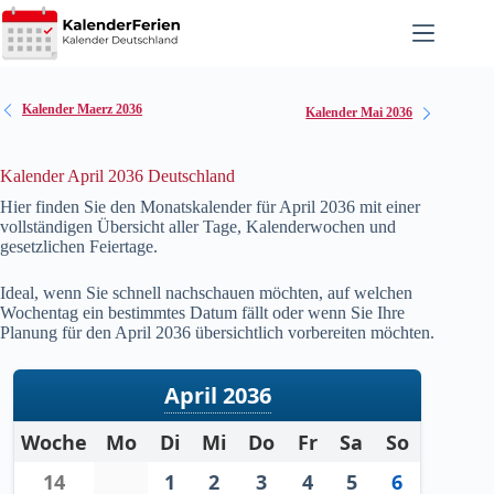
Zum
Inhalt
springen
Kalender Maerz 2036
Kalender Mai 2036
Kalender April 2036 Deutschland
Hier finden Sie den Monatskalender für April
2036
mit einer
vollständigen Übersicht aller Tage, Kalenderwochen und
gesetzlichen Feiertage.
Ideal, wenn Sie schnell nachschauen möchten, auf welchen
Wochentag ein bestimmtes Datum fällt oder wenn Sie Ihre
Planung für den April
2036
übersichtlich vorbereiten möchten.
April 2036
Woche
Mo
Di
Mi
Do
Fr
Sa
So
14
1
2
3
4
5
6