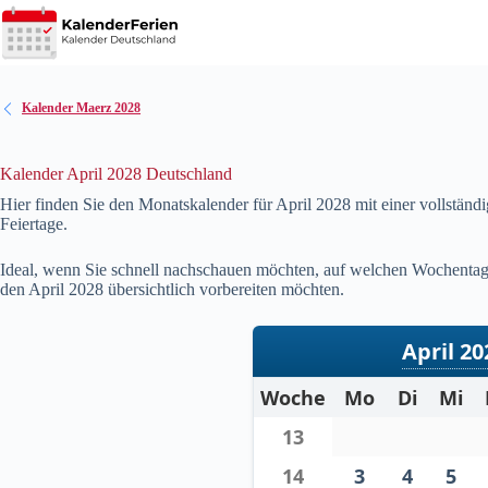
Zum
Inhalt
springen
Kalender Maerz 2028
Kalender April 2028 Deutschland
Hier finden Sie den Monatskalender für April
2028
mit einer vollständ
Feiertage.
Ideal, wenn Sie schnell nachschauen möchten, auf welchen Wochentag 
den April
2028
übersichtlich vorbereiten möchten.
April 20
Woche
Mo
Di
Mi
13
14
3
4
5