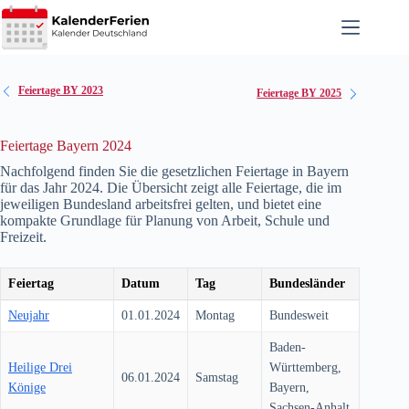
Zum
Inhalt
springen
Feiertage BY 2023
Feiertage BY 2025
Feiertage Bayern 2024
Nachfolgend finden Sie die gesetzlichen Feiertage in Bayern
für das Jahr
2024
. Die Übersicht zeigt alle Feiertage, die im
jeweiligen Bundesland arbeitsfrei gelten, und bietet eine
kompakte Grundlage für Planung von Arbeit, Schule und
Freizeit.
Feiertag
Datum
Tag
Bundesländer
Neujahr
01.01.2024
Montag
Bundesweit
Baden-
Heilige Drei
Württemberg,
06.01.2024
Samstag
Könige
Bayern,
Sachsen-Anhalt