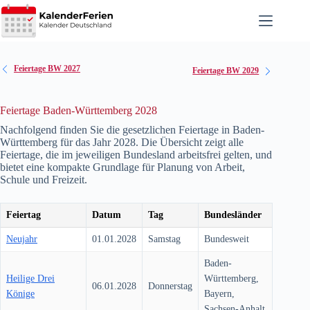
Zum
Inhalt
springen
Feiertage BW 2027
Feiertage BW 2029
Feiertage Baden-Württemberg 2028
Nachfolgend finden Sie die gesetzlichen Feiertage in Baden-
Württemberg für das Jahr
2028
. Die Übersicht zeigt alle
Feiertage, die im jeweiligen Bundesland arbeitsfrei gelten, und
bietet eine kompakte Grundlage für Planung von Arbeit,
Schule und Freizeit.
Feiertag
Datum
Tag
Bundesländer
Neujahr
01.01.2028
Samstag
Bundesweit
Baden-
Heilige Drei
Württemberg,
06.01.2028
Donnerstag
Könige
Bayern,
Sachsen-Anhalt