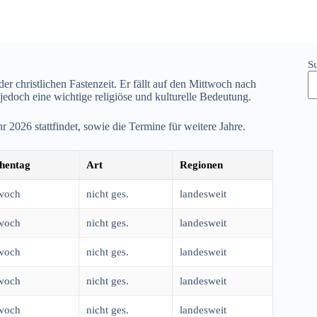
S
 christlichen Fastenzeit. Er fällt auf den Mittwoch nach
 jedoch eine wichtige religiöse und kulturelle Bedeutung.
hr
2026
stattfindet, sowie die Termine für weitere Jahre.
hentag
Art
Regionen
woch
nicht ges.
landesweit
woch
nicht ges.
landesweit
woch
nicht ges.
landesweit
woch
nicht ges.
landesweit
woch
nicht ges.
landesweit