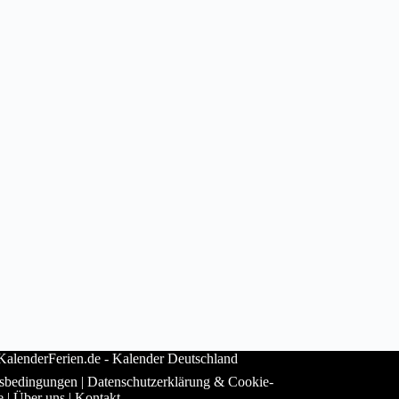
alenderFerien.de -
Kalender Deutschland
sbedingungen
|
Datenschutzerklärung & Cookie-
e
|
Über uns
|
Kontakt